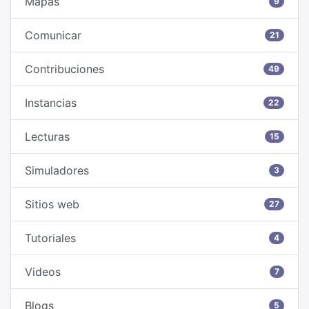
Mapas
9
Comunicar
21
Contribuciones
49
Instancias
22
Lecturas
15
Simuladores
3
Sitios web
27
Tutoriales
4
Videos
7
Blogs
5