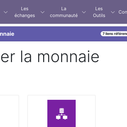
Les
La
Les
Con
échanges
communauté
Outils
onnaie
7 liens référe
ser la monnaie