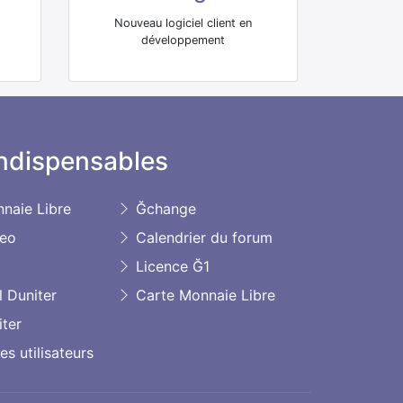
Nouveau logiciel client en
développement
ndispensables
naie Libre
Ğchange
deo
Calendrier du forum
Licence Ğ1
l Duniter
Carte Monnaie Libre
ter
s utilisateurs