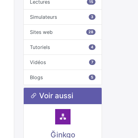
Lectures
15
Simulateurs
3
Sites web
28
Tutoriels
4
Vidéos
7
Blogs
5
Voir aussi
Ğinkgo