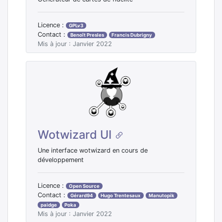
Licence :
GPLv3
Contact :
Benoît Presles
Francis Dubrigny
Mis à jour : Janvier 2022
Wotwizard UI
Une interface wotwizard en cours de
développement
Licence :
Open Source
Contact :
Gérard94
Hugo Trentesaux
Manutopik
paidge
Poka
Mis à jour : Janvier 2022