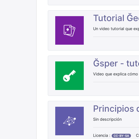
Tutorial 
Un video tutorial que ex
Ğsper - tut
Video que explica cómo u
Principios
Sin descripción
Licencia :
C
CC-BY-SA