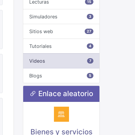
Lecturas
15
Simuladores
3
Sitios web
27
Tutoriales
4
Videos
7
Blogs
5
Enlace aleatorio
Bienes y servicios