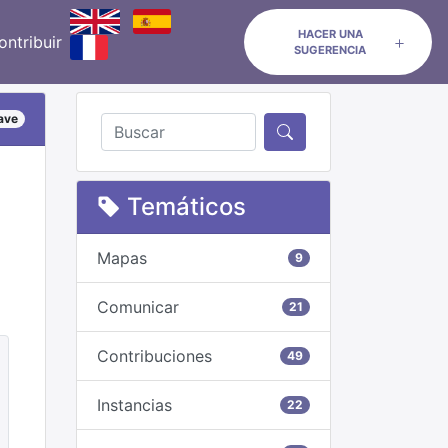
HACER UNA
ontribuir
SUGERENCIA
ave
Temáticos
Mapas
9
Comunicar
21
Contribuciones
49
Instancias
22