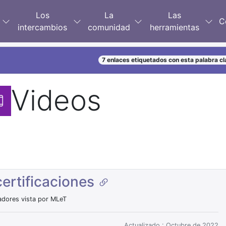
Los
La
Las
C
intercambios
comunidad
herramientas
7 enlaces etiquetados con esta palabra cl
Videos
certificaciones
itadores vista por MLeT
Actualizado : Octubre de 2022