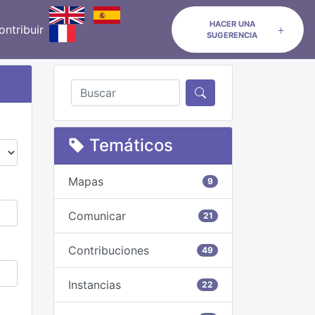
HACER UNA
ontribuir
SUGERENCIA
Temáticos
Mapas
9
Comunicar
21
Contribuciones
49
Instancias
22