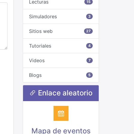
Lecturas
15
Simuladores
3
Sitios web
27
Tutoriales
4
Videos
7
Blogs
5
Enlace aleatorio
Mapa de eventos